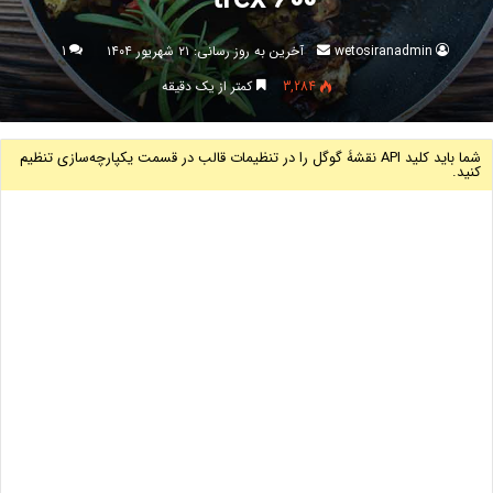
trex 600
ارسال
wetosiranadmin
آخرین به روز رسانی: ۲۱ شهریور ۱۴۰۴
1
ایمیل
3,284
کمتر از یک دقیقه
شما باید کلید API نقشۀ گوگل را در تنظیمات قالب در قسمت یکپارچه‌سازی‌ تنظیم
کنید.