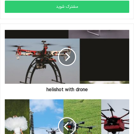
خود
را
وارد
کنید
helishot with drone