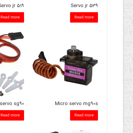
Servo jr 519
Servo jr 539
Read more
Read more
servo sg90
Micro servo mg90s
Read more
Read more