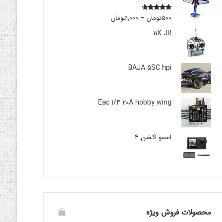
۵۰۰
تومان
–
۱,۰۰۰
تومان
Rated
4.00
out
of 5
11X JR
BAJA 5SC hpi
Eac 1/4 20A hobby wing
اسمو اکشن 4
محصولات فروش ویژه