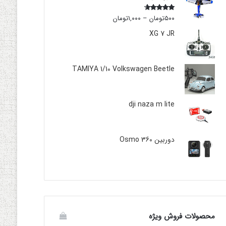
۵۰۰
تومان
–
۱,۰۰۰
تومان
Rated
4.00
out
of 5
XG 7 JR
TAMIYA 1/10 Volkswagen Beetle
dji naza m lite
دوربین Osmo 360
محصولات فروش ویژه