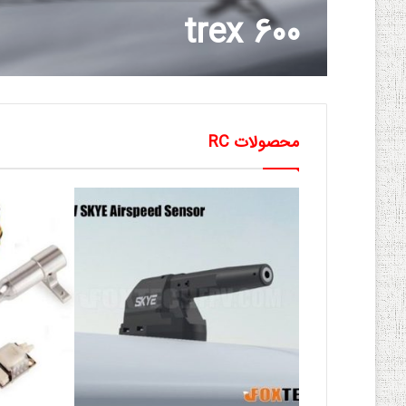
trex 600
محصولات RC