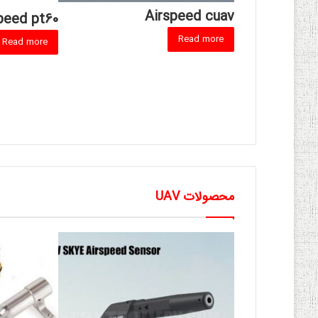
Airspeed cuav
ژر دیجیتال Toolkit rc
peed pt60
Read more
Read more
محصولات UAV