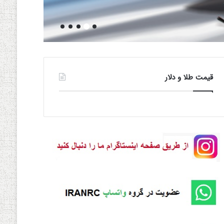
rols
قیمت طلا و دلار