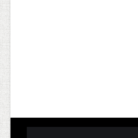
Radio Commando 8 Nano
Commando 8 R
Transmitter ELRS 
Read more
500mW V2 – Ifl
Read m