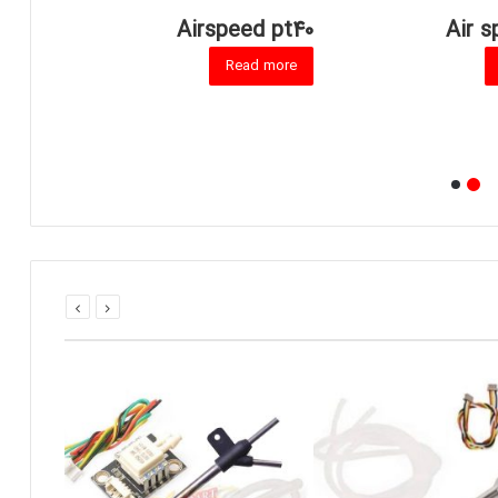
adio
Airspeed pt40
Air s
2.4G
Read more
ight
ore