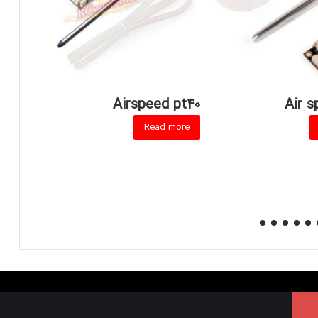
adio
Airspeed pt40
Air s
2.4G
Read more
ight
ore