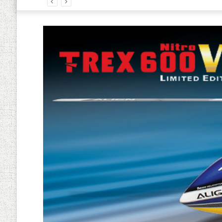
رباتیک