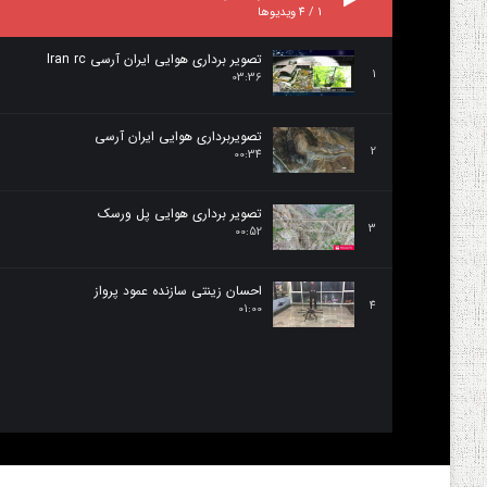
1
/
4
ویدیوها
تصویر برداری هوایی ایران آرسی Iran rc
1
03:36
تصویربرداری هوایی ایران آرسی
2
00:34
تصویر برداری هوایی پل ورسک
3
00:52
احسان زینتی سازنده عمود پرواز
4
01:00