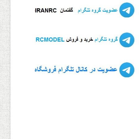
Commando 8 R
شارژر دیجیتال Toolkit rc
M8D
Transmitter ELRS 
500mW V2 – Ifl
Read more
Read m