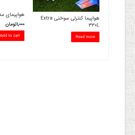
هواپیمای مدل
هواپیما کنترلی سوختی Extra
۱,۰۰۰
تومان
330L
Add to cart
Read more