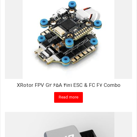
XRotor FPV G2 65A 4in1 ESC & FC F7 Combo
Read more