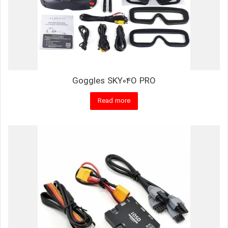
Goggles SKY04O PRO
Read more