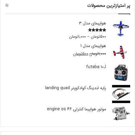
پر امتیازترین محصولات
هواپیمای مدل 3
۵۰۰
تومان
–
۱,۰۰۰
تومان
Rated
4.00
out
of 5
هواپیمای مدل 1
۱,۰۰۰
تومان
۵۰۰
تومان
futaba 10J
پایه لندینگ کوادکوپتر landing quad
موتور هواپیما کنترلی engine os 46