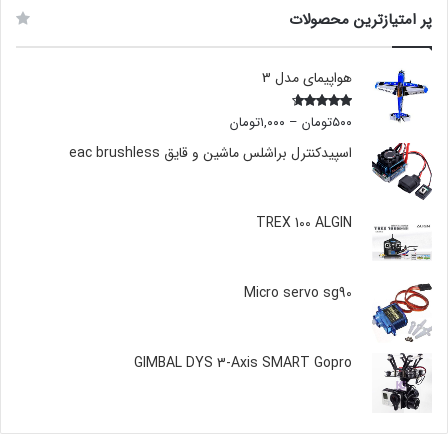
پر امتیازترین محصولات
هواپیمای مدل 3
۵۰۰
تومان
–
۱,۰۰۰
تومان
Rated
4.00
out
of 5
اسپیدکنترل براشلس ماشین و قایق eac brushless
TREX 100 ALGIN
Micro servo sg90
GIMBAL DYS 3-Axis SMART Gopro