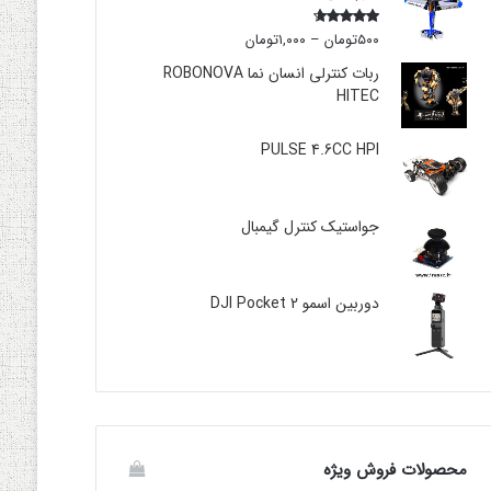
۵۰۰
تومان
–
۱,۰۰۰
تومان
Rated
4.00
out
of 5
ربات کنترلی انسان نما ROBONOVA
HITEC
PULSE 4.6CC HPI
جواستیک کنترل گیمبال
دوربین اسمو DJI Pocket 2
محصولات فروش ویژه