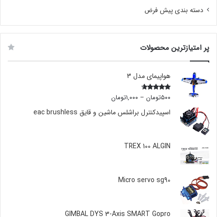
دسته بندی پیش فرض
پر امتیازترین محصولات
هواپیمای مدل 3
۵۰۰
تومان
–
۱,۰۰۰
تومان
Rated
4.00
out
of 5
اسپیدکنترل براشلس ماشین و قایق eac brushless
TREX 100 ALGIN
Micro servo sg90
GIMBAL DYS 3-Axis SMART Gopro