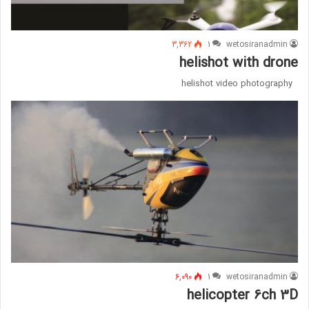
3,362
1
wetosiranadmin
helishot with drone
helishot video photography
6,090
1
wetosiranadmin
helicopter 6ch 3D