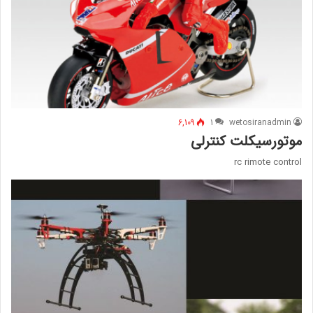
6,109
1
wetosiranadmin
موتورسیکلت کنترلی
rc rimote control