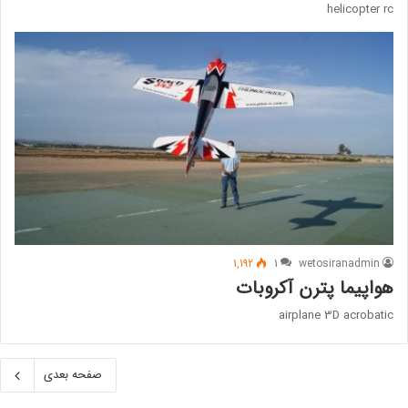
helicopter rc
1,192
1
wetosiranadmin
هواپیما پترن آکروبات
airplane 3D acrobatic
صفحه بعدی