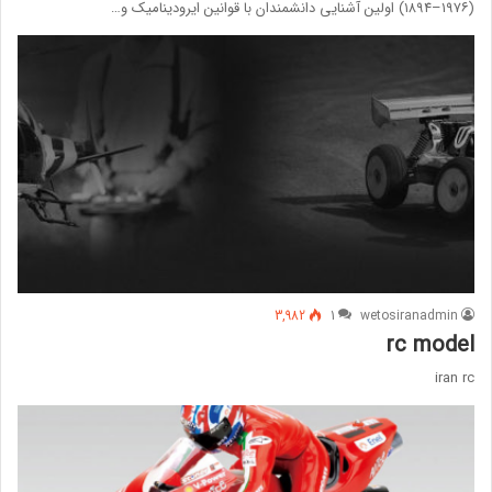
(۱۹۷۶–۱۸۹۴) اولین آشنایی دانشمندان با قوانین ایرودینامیک و…
3,982
1
wetosiranadmin
rc model
iran rc