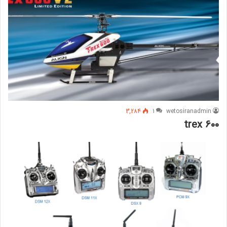
3,284
1
wetosiranadmin
trex 600