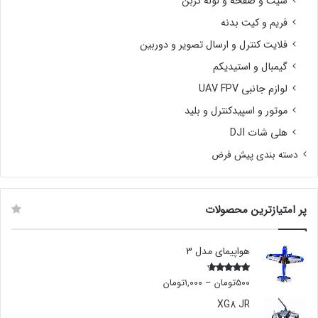
شیت و صفحه و لوله کربن
فریم و کیت بدنه
فلایت کنترل و ارسال تصویر و دوربین
گیمبال و استیدیکم
لوازم جانبی UAV FPV
موتور و اسپیدکنترل و بلید
هلی شات DJI
دسته بندی پیش فرض
پر امتیازترین محصولات
هواپیمای مدل 3
۵۰۰
تومان
–
۱,۰۰۰
تومان
Rated
4.00
out
of 5
XG8 JR