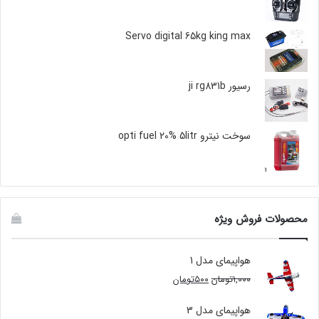
Servo digital 65kg king max
رسیور ji rg831b
سوخت نیترو opti fuel 20% 5litr
محصولات فروش ویژه
هواپیمای مدل 1
۱,۰۰۰
تومان
۵۰۰
تومان
هواپیمای مدل 3