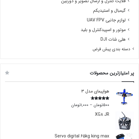
فلایت کنترل و ارسال تصویر و دوربین
گیمبال و استیدیکم
لوازم جانبی UAV FPV
موتور و اسپیدکنترل و بلید
هلی شات DJI
دسته بندی پیش فرض
پر امتیازترین محصولات
هواپیمای مدل 3
۵۰۰
تومان
–
۱,۰۰۰
تومان
Rated
4.00
out
of 5
XG8 JR
Servo digital 65kg king max