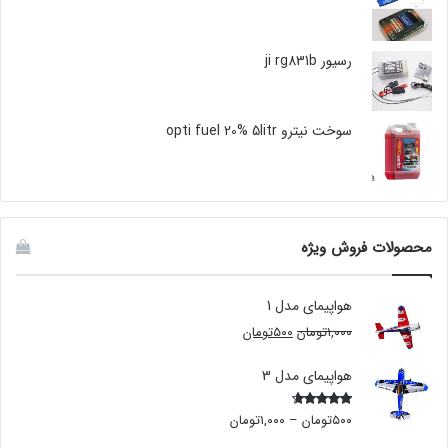
رسیور ji rg831b
سوخت نیترو opti fuel 20% 5litr
محصولات فروش ویژه
هواپیمای مدل 1
۱,۰۰۰
تومان
۵۰۰
تومان
هواپیمای مدل 3
۵۰۰
تومان
–
۱,۰۰۰
تومان
Rated
4.00
out
of 5