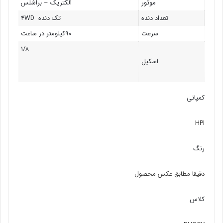
موتور
الکتریک – براشلس
تعداد دنده
تک دنده 4WD
سرعت
۹۰کیلومتر در ساعت
۱/۸
اسکیل
کمپانی
HPI
رنگ
دقیقا مطابق عکس محصول
کلاس