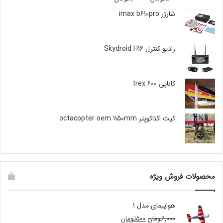
4.00
out
of 5
شارژر imax b610pro
رادیو کنترل Skydroid H16
کاناپی trex 600
کیت اکتاکوپتر octacopter oem 1150mm
محصولات فروش ویژه
هواپیمای مدل 1
۱,۰۰۰
تومان
۵۰۰
تومان