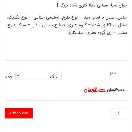
4.00
out
چراغ لمپا سفالی مینا کاری شده بزرگ |
of 5
based on
customer
جنس: سفال با لعاب مینا – نوع طرح: اسلیمی ختایی – نوع تکنیک:
rating
سفال میناکاری شده – گروه هنری: صنایع دستی سفال – سبک طرح:
سنتی – زیر گروه هنری: سفالکاری
سایز
Clear
۱,۰۰۰
تومان
۲,۰۰۰
تومان
هواپیمای
Add to cart
مدل
3
quantity