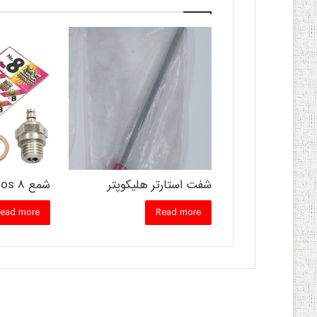
شفت استارتر هلیکوپتر
شمع os 8
ead more
Read more