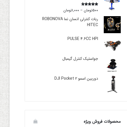
۵۰۰
تومان
–
۱,۰۰۰
تومان
Rated
4.00
out
of 5
ربات کنترلی انسان نما ROBONOVA
HITEC
PULSE 4.6CC HPI
جواستیک کنترل گیمبال
دوربین اسمو DJI Pocket 2
محصولات فروش ویژه