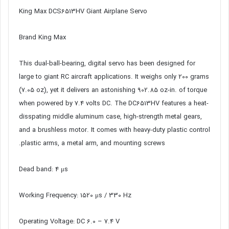
King Max DCS6513HV Giant Airplane Servo
Brand King Max
This dual-ball-bearing, digital servo has been designed for
large to giant RC aircraft applications. It weighs only 200 grams
(7.05 oz), yet it delivers an astonishing 902.85 oz-in. of torque
when powered by 7.4 volts DC. The DC6513HV features a heat-
disspating middle aluminum case, high-strength metal gears,
and a brushless motor. It comes with heavy-duty plastic control
plastic arms, a metal arm, and mounting screws.
Dead band: 4 μs
Working Frequency: 1520 μs / 330 Hz
Operating Voltage: DC 6.0 – ۷.۴ V