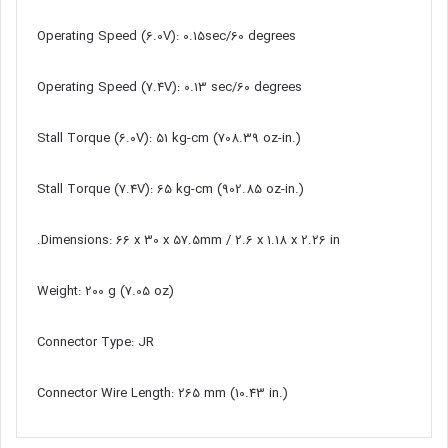
Operating Speed (6.0V): 0.15sec/60 degrees
Operating Speed (7.4V): 0.13 sec/60 degrees
Stall Torque (6.0V): 51 kg-cm (708.39 oz-in.)
Stall Torque (7.4V): 65 kg-cm (902.85 oz-in.)
Dimensions: 66 x 30 x 57.5mm / 2.6 x 1.18 x 2.26 in.
Weight: 200 g (7.05 oz)
Connector Type: JR
Connector Wire Length: 265 mm (10.43 in.)