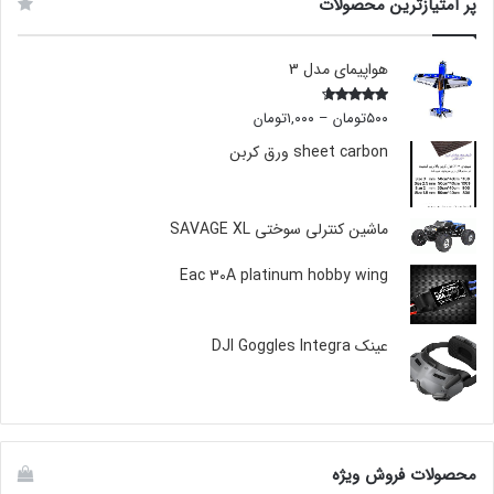
پر امتیازترین محصولات
هواپیمای مدل 3
۵۰۰
تومان
–
۱,۰۰۰
تومان
Rated
4.00
out
of 5
sheet carbon ورق کربن
ماشین کنترلی سوختی SAVAGE XL
Eac 30A platinum hobby wing
عینک DJI Goggles Integra
محصولات فروش ویژه