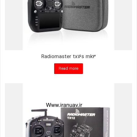
Radiomaster tx16s mk3
Read more