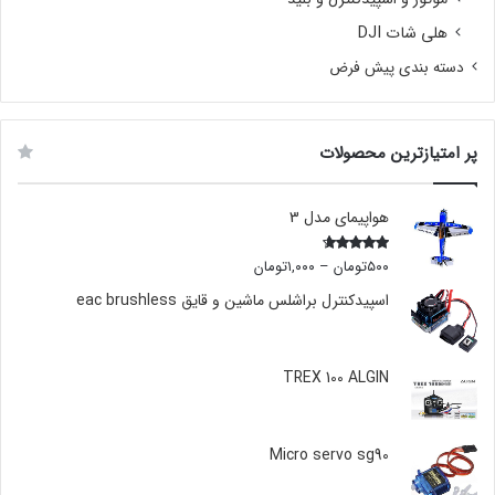
هلی شات DJI
دسته بندی پیش فرض
پر امتیازترین محصولات
هواپیمای مدل 3
۵۰۰
تومان
–
۱,۰۰۰
تومان
Rated
4.00
out
of 5
اسپیدکنترل براشلس ماشین و قایق eac brushless
TREX 100 ALGIN
Micro servo sg90