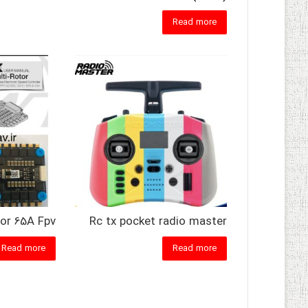
Read more
tor 65A Fpv
Rc tx pocket radio master
Read more
Read more