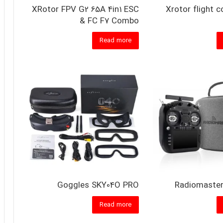
XRotor FPV G2 65A 4in1 ESC
Xrotor flight c
& FC F7 Combo
Read more
Goggles SKY04O PRO
Radiomaster
Read more