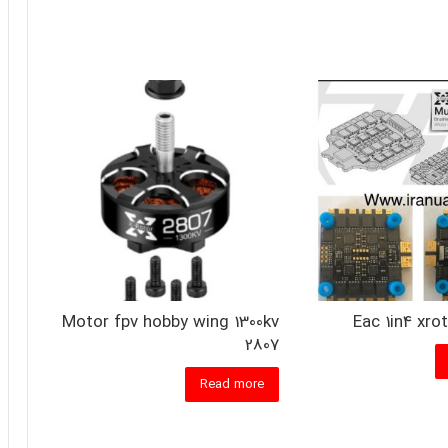
Motor fpv hobby wing 1300kv
Eac 1in4 xro
2807
Read more