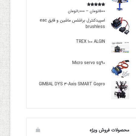
۵۰۰
تومان
–
۱,۰۰۰
تومان
Rated
4.00
out
of 5
اسپیدکنترل براشلس ماشین و قایق eac
brushless
TREX 100 ALGIN
Micro servo sg90
GIMBAL DYS 3-Axis SMART Gopro
محصولات فروش ویژه