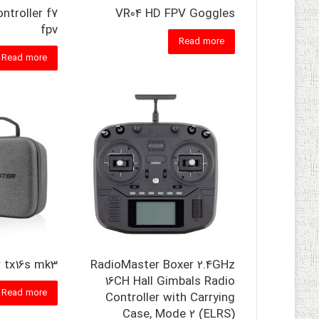
ontroller f7
VR04 HD FPV Goggles
fpv
Read more
Read more
 tx16s mk3
RadioMaster Boxer 2.4GHz
16CH Hall Gimbals Radio
Read more
Controller with Carrying
Case, Mode 2 (ELRS)