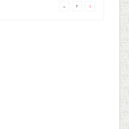
←
2
1