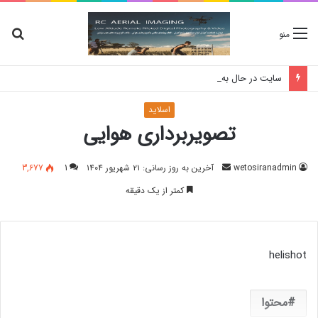
جس
منو
برا
سایت در حال به روز رسانی می‌باشد، برای استعلام موجودی کالا و قیمت لطفا تماس بگیرید
اسلاید
تصویربرداری هوایی
ارسال
wetosiranadmin
آخرین به روز رسانی: ۲۱ شهریور ۱۴۰۴
1
3,677
ایمیل
کمتر از یک دقیقه
helishot
محتوا