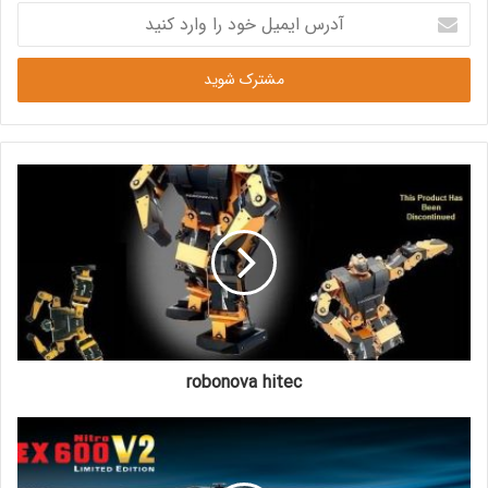
آدرس
ایمیل
خود
را
وارد
کنید
robonova hitec