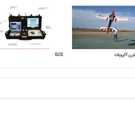
پترن آکروبات
GCS