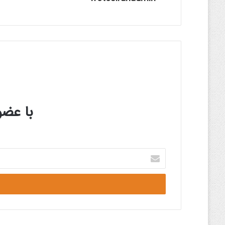
با عضو
آدرس
ایمیل
خود
را
وارد
کنید