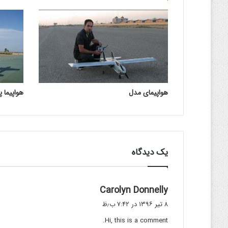
هواپیمای مدل
هواپیما 
یک دیدگاه
گ
Carolyn Donnelly
ف
۸ تیر ۱۳۹۶ در ۷:۴۲ ب٫ظ
ت
Hi, this is a comment.
: