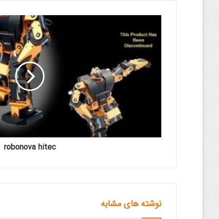
robonova hitec
نوشته های مشابه