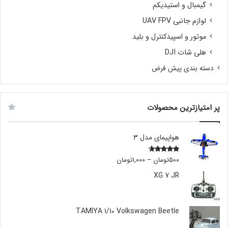
گیمبال و استیدیکم
لوازم جانبی UAV FPV
موتور و اسپیدکنترل و بلید
هلی شات DJI
دسته بندی پیش فرض
پر امتیازترین محصولات
هواپیمای مدل 3
۵۰۰
تومان
–
۱,۰۰۰
تومان
Rated
4.00
out
of 5
XG 7 JR
TAMIYA 1/10 Volkswagen Beetle